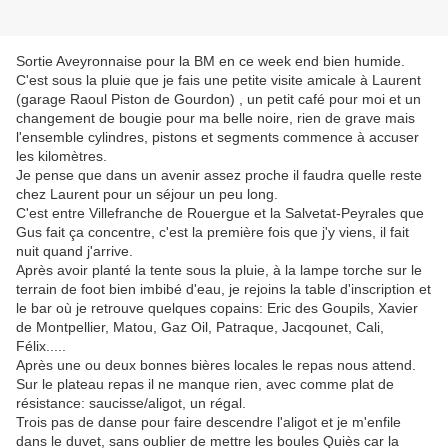
Sortie Aveyronnaise pour la BM en ce week end bien humide.
C'est sous la pluie que je fais une petite visite amicale à Laurent
(garage Raoul Piston de Gourdon) , un petit café pour moi et un
changement de bougie pour ma belle noire, rien de grave mais
l'ensemble cylindres, pistons et segments commence à accuser
les kilomètres.
Je pense que dans un avenir assez proche il faudra quelle reste
chez Laurent pour un séjour un peu long.
C'est entre Villefranche de Rouergue et la Salvetat-Peyrales que
Gus fait ça concentre, c'est la première fois que j'y viens, il fait
nuit quand j'arrive.
Après avoir planté la tente sous la pluie, à la lampe torche sur le
terrain de foot bien imbibé d'eau, je rejoins la table d'inscription et
le bar où je retrouve quelques copains: Eric des Goupils, Xavier
de Montpellier, Matou, Gaz Oil, Patraque, Jacqounet, Cali,
Félix.....
Après une ou deux bonnes bières locales le repas nous attend.
Sur le plateau repas il ne manque rien, avec comme plat de
résistance: saucisse/aligot, un régal.
Trois pas de danse pour faire descendre l'aligot et je m'enfile
dans le duvet, sans oublier de mettre les boules Quiès car la