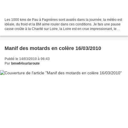
Les 1000 kms de Pau à Fagnières sont avalés dans la journée, la météo est
idéale, du froid et la BM aime rouler dans ces conditions. Je fais une pause
casse croûte à la Charité sur Loire, la Loire est en crue impressionant, le
plus long fleuve de france...
Manif des motards en colère 16/03/2010
Publié le 14/03/2010 à 06:43
Par
bmw64surlaroute