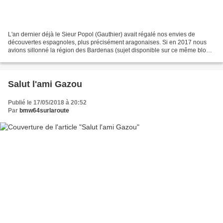
L'an dernier déjà le Sieur Popol (Gauthier) avait régalé nos envies de
découvertes espagnoles, plus précisément aragonaises. Si en 2017 nous
avions sillonné la région des Bardenas (sujet disponible sur ce même blog)
2018 est sous le ciel de la Sierra...
Salut l'ami Gazou
Publié le 17/05/2018 à 20:52
Par
bmw64surlaroute