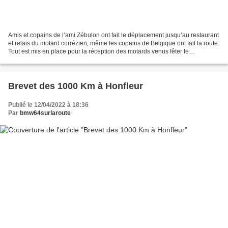
Amis et copains de l’ami Zébulon ont fait le déplacement jusqu’au restaurant
et relais du motard corrézien, même les copains de Belgique ont fait la route.
Tout est mis en place pour la réception des motards venus fêter le
soixantième anniversaire de...
Brevet des 1000 Km à Honfleur
Publié le 12/04/2022 à 18:36
Par
bmw64surlaroute