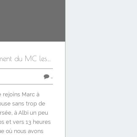
Meyrueis rassemblement du MC les Chacals
…
e rejoins Marc à
ouse sans trop de
rsée, à Albi un peu
s et vers 13 heures
que où nous avons