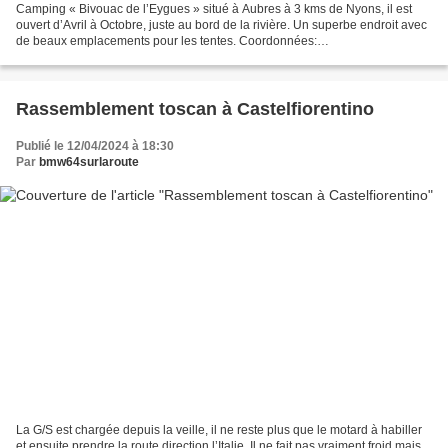
Camping « Bivouac de l’Eygues » situé à Aubres à 3 kms de Nyons, il est
ouvert d’Avril à Octobre, juste au bord de la rivière. Un superbe endroit avec
de beaux emplacements pour les tentes. Coordonnées:
bivouacdeleygues@yahoo.com
Rassemblement toscan à Castelfiorentino
Publié le 12/04/2024 à 18:30
Par
bmw64surlaroute
La G/S est chargée depuis la veille, il ne reste plus que le motard à habiller
et ensuite prendre la route direction l’Italie. Il ne fait pas vraiment froid mais