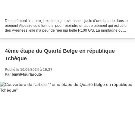
D’un piémont à l’autre, j’explique: je reviens tout juste d’une balade dans le
piémont Alpestre coté turinois, pour rejoindre un autre piémont qui est celui
des Pyrénées, elle n’a peur de rien ma belle R100 G/S. La montagne ou
bien les grands axes, elle...
4ème étape du Quarté Belge en république
Tchèque
Publié le 10/09/2024 à 16:27
Par
bmw64surlaroute