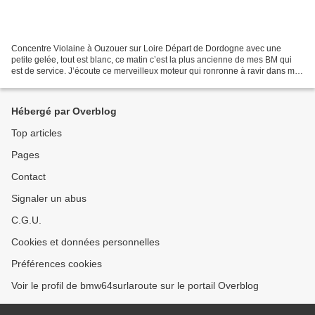
Concentre Violaine à Ouzouer sur Loire Départ de Dordogne avec une
petite gelée, tout est blanc, ce matin c’est la plus ancienne de mes BM qui
est de service. J’écoute ce merveilleux moteur qui ronronne à ravir dans mes
oreilles, elle aime le froid. Vers...
Hébergé par Overblog
Top articles
Pages
Contact
Signaler un abus
C.G.U.
Cookies et données personnelles
Préférences cookies
Voir le profil de bmw64surlaroute sur le portail Overblog