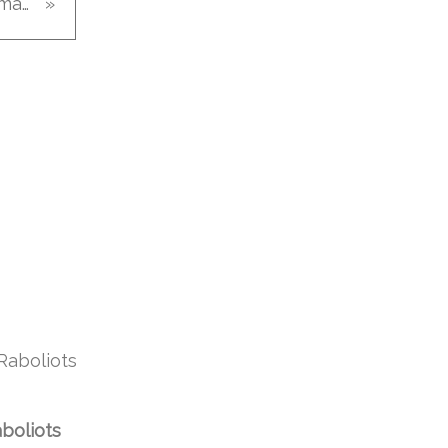
bourse de Damazan
boliots