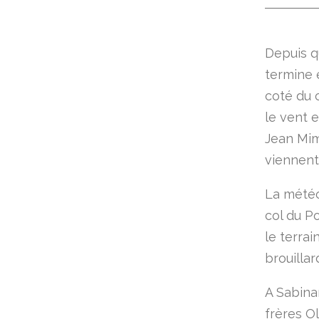
Depuis 
termine 
coté du 
le vent e
Jean Mim
viennent
La météo
col du P
le terrai
brouillar
A Sabina
frères O