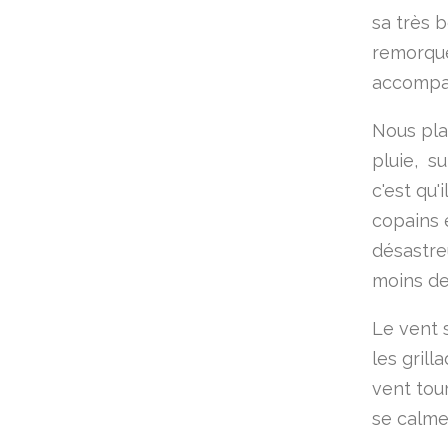
sa très 
remorque
accompag
Nous pla
pluie, su
c'est qu'
copains 
désastre
moins de
Le vent 
les grill
vent tour
se calme