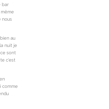
e bar
nt même
e nous
 bien au
a nuit je
 ce sont
te c'est
 en
imi comme
tendu