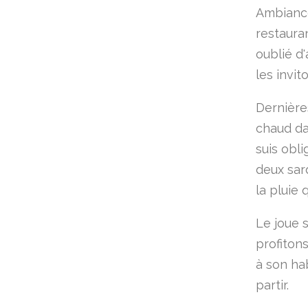
Ambiance
restaura
oublié d'
les invit
Dernières
chaud da
suis obl
deux sar
la pluie q
Le joue s
profiton
à son ha
partir.