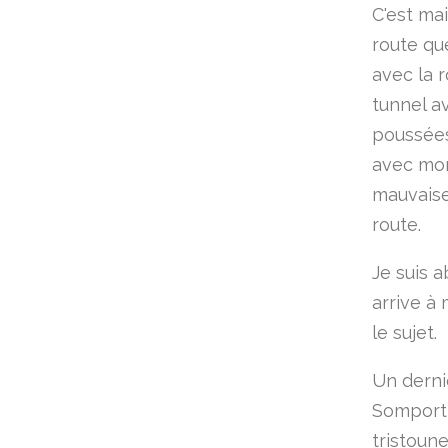
C'est ma
route qu
avec la r
tunnel av
poussées,
avec mon 
mauvaise
route.
Je suis 
arrive à 
le sujet.
Un derni
Somport 
tristoun