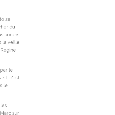
to se
cher du
us aurons
 la veille
t Régine
par le
nt, c'est
s le
 les
 Marc sur