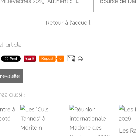
Les Millevaches 2019 "Authentic" la der
Retour à l'accueil
t article
Repost
0
a newsletter
ez aussi :
Les Ra