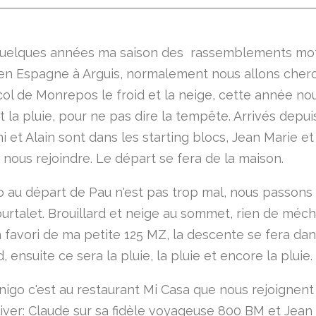
quelques années ma saison des rassemblements mo
en Espagne à Arguis, normalement nous allons cher
col de Monrepos le froid et la neige, cette année no
t la pluie, pour ne pas dire la tempête. Arrivés depuis
i et Alain sont dans les starting blocs, Jean Marie e
 nous rejoindre. Le départ se fera de la maison.
 au départ de Pau n'est pas trop mal, nous passons 
ourtalet. Brouillard et neige au sommet, rien de mécha
n favori de ma petite 125 MZ, la descente se fera dan
d, ensuite ce sera la pluie, la pluie et encore la pluie.
nigo c'est au restaurant Mi Casa que nous rejoignent
liver: Claude sur sa fidèle voyageuse 800 BM et Jean