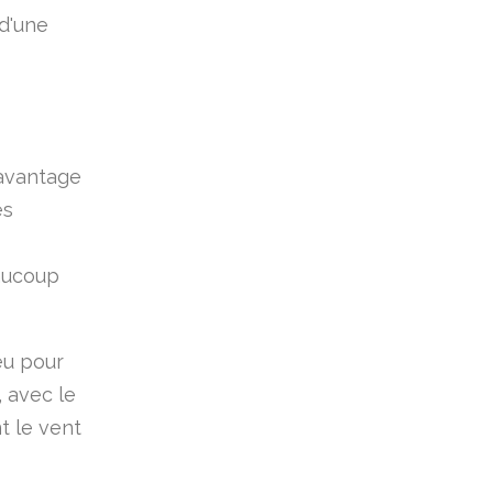
 d'une
'avantage
es
aucoup
eu pour
, avec le
t le vent