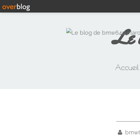
Le 
Accueil
bmw64