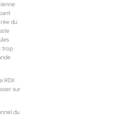
ncienne
ppant
trée du
uste
ules
s trop
rande
la RDX
asser sur
unnel du