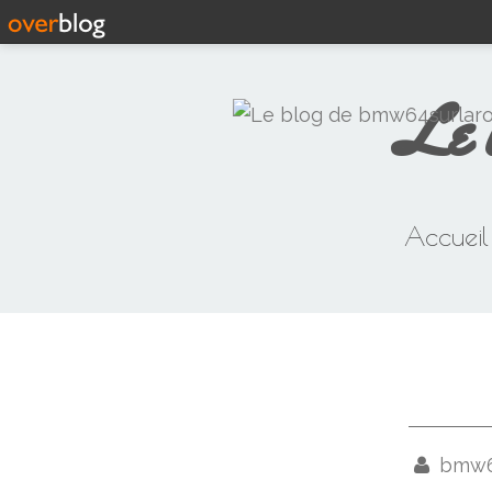
Le 
Accueil
bmw64