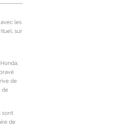
 avec les
tuel, sur
 Honda,
 bravé
rive de
e de
s sont
aire de