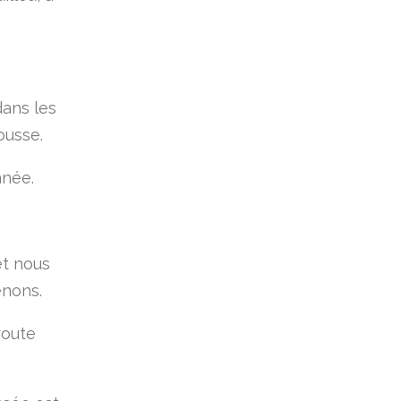
ans les
ousse.
nnée.
et nous
enons.
route