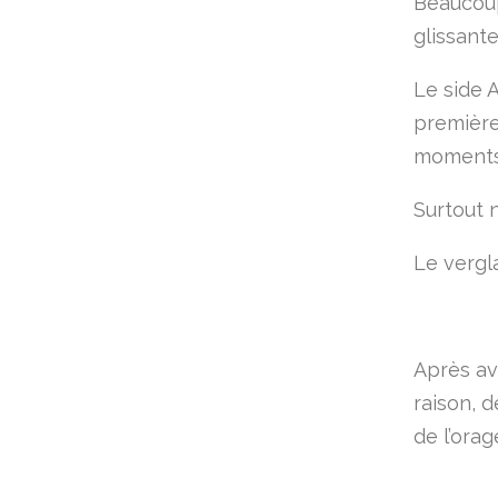
Beaucoup
glissante
Le side A
première
moments.
Surtout n
Le vergla
Après avo
raison, 
de l’ora