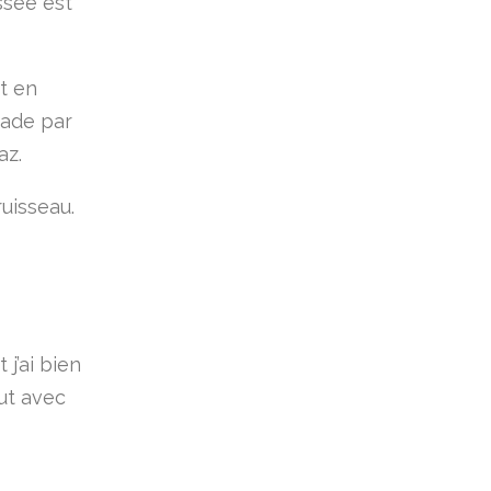
ssée est
st en
sade par
az.
ruisseau.
j’ai bien
out avec