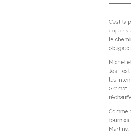
C’est la 
copains à
le chemi
obligatoi
Michel e
Jean est
les inte
Gramat. 
réchauffe
Comme d’
fournies 
Martine, 