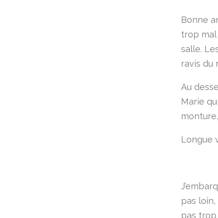
Bonne am
trop mal
salle. Le
ravis du 
Au desse
Marie qui
monture, 
Longue vi
J’embarqu
pas loin,
pas trop 