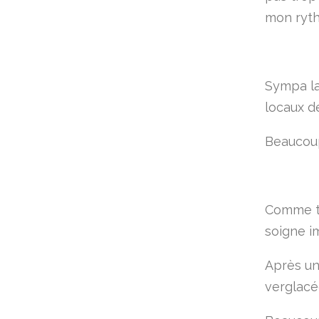
mon ryt
Sympa la
locaux d
Beaucoup
Comme to
soigne i
Après une
verglacée