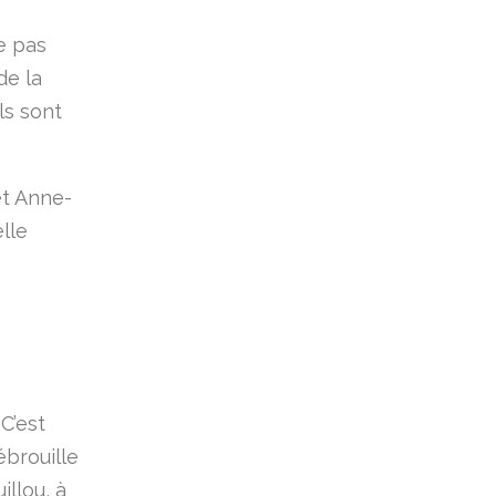
e pas
de la
ls sont
et Anne-
elle
C’est
ébrouille
illou, à