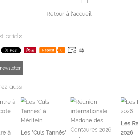
Retour à l'accueil
t article
Repost
0
a newsletter
ez aussi :
Les Ra
re à
Les "Culs Tannés"
2026