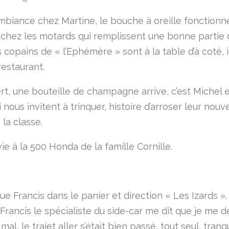
biance chez Martine, le bouche à oreille fonctionn
 chez les motards qui remplissent une bonne partie 
s copains de « l’Ephémère » sont à la table d’à coté, i
restaurant.
rt, une bouteille de champagne arrive, c’est Michel 
 nous invitent à trinquer, histoire d’arroser leur nouv
la classe.
e à la 500 Honda de la famille Cornille.
e Francis dans le panier et direction « Les Izards ». 
 Francis le spécialiste du side-car me dit que je me d
mal, le trajet aller s’était bien passé, tout seul, tranqu