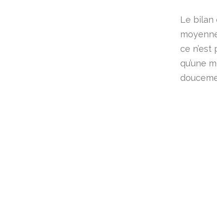
Le bilan
moyennes
ce n’est 
qu’une m
douceme