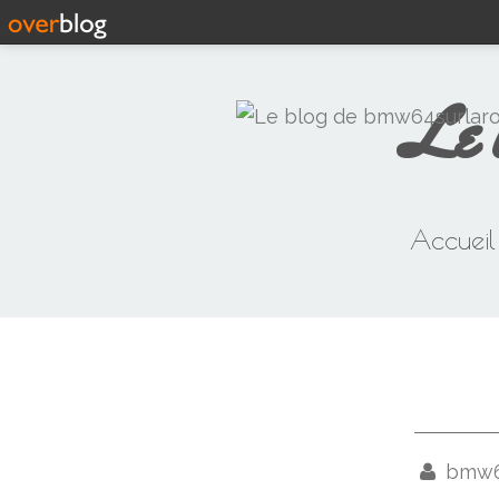
Le 
Accueil
bmw64