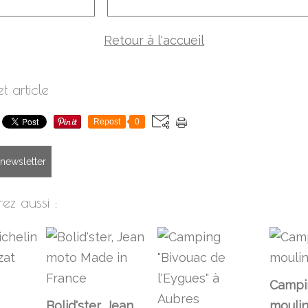
Retour à l'accueil
t article
Repost
0
a newsletter
ez aussi :
Campi
Bolid'ster, Jean
moulin