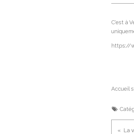
C'est à 
uniqueme
https://
Accueil 
Catég