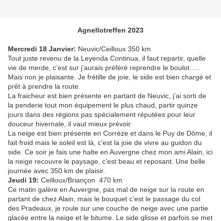
Agnellotreffen 2023
Mercredi 18 Janvier:
Neuvic/Ceilloux 350 km
Tout juste revenu de la Leyenda Continua, il faut repartir, quelle
vie de merde, c’est sur j’aurais préféré reprendre le boulot…..
Mais non je plaisante. Je frétille de joie, le side est bien chargé et
prêt à prendre la route.
La fraicheur est bien présente en partant de Neuvic, j’ai sorti de
la penderie tout mon équipement le plus chaud, partir quinze
jours dans des régions pas spécialement réputées pour leur
douceur hivernale, il vaut mieux prévoir.
La neige est bien présente en Corrèze et dans le Puy de Dôme, il
fait froid mais le soleil est là, c’est la joie de vivre au guidon du
side. Ce soir je fais une halte en Auvergne chez mon ami Alain, ici
la neige recouvre le paysage, c’est beau et reposant. Une belle
journée avec 350 km de plaisir.
Jeudi 19:
Ceilloux/Briançon
470 km
Ce matin galère en Auvergne, pas mal de neige sur la route en
partant de chez Alain, mais le bouquet c’est le passage du col
des Pradeaux, je roule sur une couche de neige avec une partie
glacée entre la neige et le bitume. Le side glisse et parfois se met