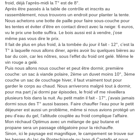
froid, déjà l’après-midi la T° est de 8°.
Après être passés à la table de contrôle et inscrits au
rassemblement, nous trouvons un endroit pour planter la tente.
Nous achetons une botte de paille pour faire sous-couche pour
les tentes et éviter d’être en contact direct avec la neige: 6 euros,
vu le prix une botte suffira. Le bois aussi est à vendre, j’ose
même pas vous dire le prix.
Il fait de plus en plus froid, à la tombée du jour il fait - 12°, c’est la
T° à laquelle nous allons diner, après avoir bu quelques bières au
bar du coin, car les nôtres, sous l’effet du froid ont gelé. Même le
vin rouge a gelé.
Puis nous allons nous coucher et peut être dormir, première
couche: un sac à viande polaire, 2ème un duvet moins 10°, 3ème
couche un sac de couchage hiver, il faut vraiment tout pour
garder le corps au chaud. Nous arriverons malgré tout à dormir,
pour ma part j’ai dormi par épisodes, le froid vif me réveillera
plusieurs fois dans la nuit. Au petit matin il fait - 17°, j’avais jamais
dormi sous des T° aussi basses. Faire chauffer l’eau pour le petit
déjeuner est aussi un problème, même si nous avions protégé un
peu d’eau du gel, l’altitude couplée au froid complique l’affaire.
Mon réchaud Optimus avec un mélange de gaz butane et
propane sera un passage obligatoire pour la réchauffe.
Sinon, ici le paysage est magnifique, le campement se trouve sur
les berges du lac de Pontechianale ou lago di Castello et nous