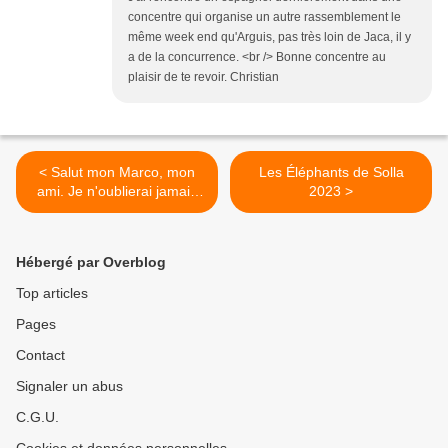
concentre qui organise un autre rassemblement le
même week end qu'Arguis, pas très loin de Jaca, il y
a de la concurrence. <br /> Bonne concentre au
plaisir de te revoir. Christian
< Salut mon Marco, mon
Les Éléphants de Solla
ami. Je n'oublierai jamais
2023 >
les superbes moments mais
aussi les galères passés
que l'on a vécus. Nous
Hébergé par Overblog
allons voyager encore
longtemps ensemble.
Top articles
Pages
Contact
Signaler un abus
C.G.U.