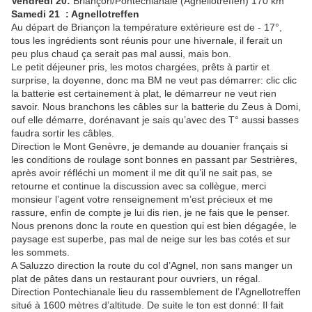
Vendredi 20:
Briançon/Pontechianale (Agnellotreffen) 170 km
Samedi 21
: Agnellotreffen
Au départ de Briançon la température extérieure est de - 17°,
tous les ingrédients sont réunis pour une hivernale, il ferait un
peu plus chaud ça serait pas mal aussi, mais bon.
Le petit déjeuner pris, les motos chargées, prêts à partir et
surprise, la doyenne, donc ma BM ne veut pas démarrer: clic clic
la batterie est certainement à plat, le démarreur ne veut rien
savoir. Nous branchons les câbles sur la batterie du Zeus à Domi,
ouf elle démarre, dorénavant je sais qu’avec des T° aussi basses
faudra sortir les câbles.
Direction le Mont Genèvre, je demande au douanier français si
les conditions de roulage sont bonnes en passant par Sestrières,
après avoir réfléchi un moment il me dit qu’il ne sait pas, se
retourne et continue la discussion avec sa collègue, merci
monsieur l’agent votre renseignement m’est précieux et me
rassure, enfin de compte je lui dis rien, je ne fais que le penser.
Nous prenons donc la route en question qui est bien dégagée, le
paysage est superbe, pas mal de neige sur les bas cotés et sur
les sommets.
A Saluzzo direction la route du col d’Agnel, non sans manger un
plat de pâtes dans un restaurant pour ouvriers, un régal.
Direction Pontechianale lieu du rassemblement de l’Agnellotreffen
situé à 1600 mètres d’altitude. De suite le ton est donné: Il fait