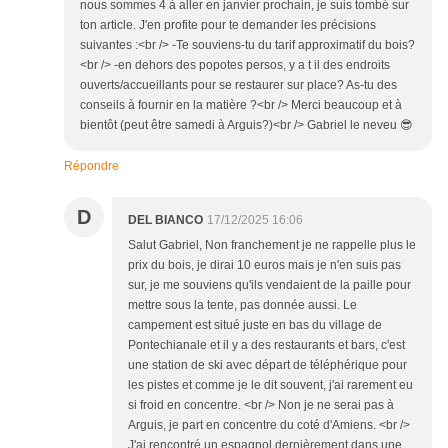
nous sommes 4 à aller en janvier prochain, je suis tombé sur
ton article. J'en profite pour te demander les précisions
suivantes :<br /> -Te souviens-tu du tarif approximatif du bois?
<br /> -en dehors des popotes persos, y a t il des endroits
ouverts/accueillants pour se restaurer sur place? As-tu des
conseils à fournir en la matière ?<br /> Merci beaucoup et à
bientôt (peut être samedi à Arguis?)<br /> Gabriel le neveu 😎
Répondre
D
DEL BIANCO
17/12/2025 16:06
Salut Gabriel, Non franchement je ne rappelle plus le
prix du bois, je dirai 10 euros mais je n'en suis pas
sur, je me souviens qu'ils vendaient de la paille pour
mettre sous la tente, pas donnée aussi. Le
campement est situé juste en bas du village de
Pontechianale et il y a des restaurants et bars, c'est
une station de ski avec départ de téléphérique pour
les pistes et comme je le dit souvent, j'ai rarement eu
si froid en concentre. <br /> Non je ne serai pas à
Arguis, je part en concentre du coté d'Amiens. <br />
J'ai rencontré un espagnol dernièrement dans une