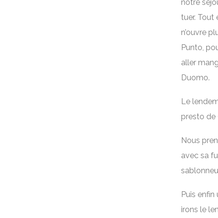
notre séjou
tuer. Tout
n’ouvre pl
Punto, pou
aller mang
Duomo.
Le lendema
presto de
Nous preno
avec sa fu
sablonneus
Puis enfin
irons le l