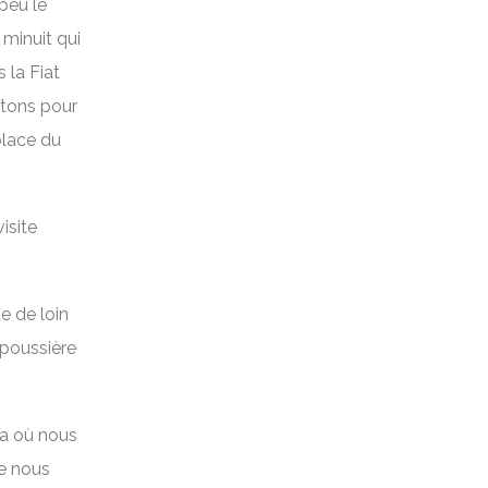
 peu le
 minuit qui
 la Fiat
itons pour
place du
isite
e de loin
 poussière
na où nous
ne nous