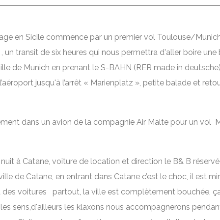
age en Sicile commence par un premier vol Toulouse/Munich
, un transit de six heures qui nous permettra d'aller boire une
 ville de Munich en prenant le S-BAHN (RER made in deutsche
’aéroport jusqu'à l’arrêt « Marienplatz », petite balade et reto
ent dans un avion de la compagnie Air Malte pour un vol 
 nuit à Catane, voiture de location et direction le B& B réserv
ville de Catane, en entrant dans Catane c’est le choc, il est min
 a des voitures partout, la ville est complètement bouchée, ç
 les sens,d'ailleurs les klaxons nous accompagnerons pendan