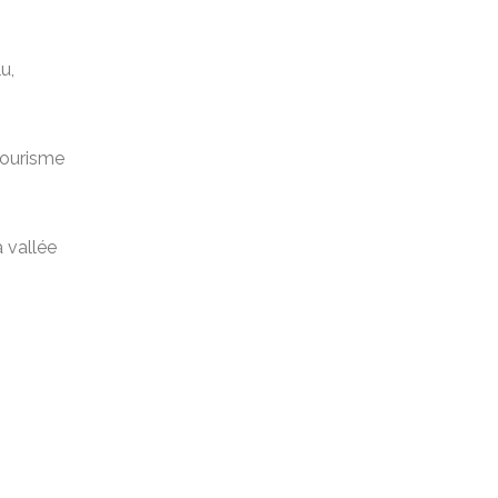
u,
 tourisme
a vallée