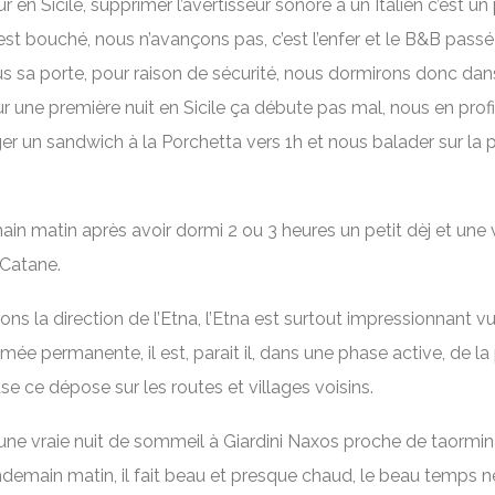
r en Sicile, supprimer l’avertisseur sonore à un Italien c’est un
 est bouché, nous n’avançons pas, c’est l’enfer et le B&B passé
us sa porte, pour raison de sécurité, nous dormirons donc dans
r une première nuit en Sicile ça débute pas mal, nous en prof
er un sandwich à la Porchetta vers 1h et nous balader sur la 
in matin après avoir dormi 2 ou 3 heures un petit dèj et une v
 Catane.
ns la direction de l’Etna, l’Etna est surtout impressionnant vu
mée permanente, il est, parait il, dans une phase active, de la
e ce dépose sur les routes et villages voisins.
 une vraie nuit de sommeil à Giardini Naxos proche de taormi
endemain matin, il fait beau et presque chaud, le beau temps 