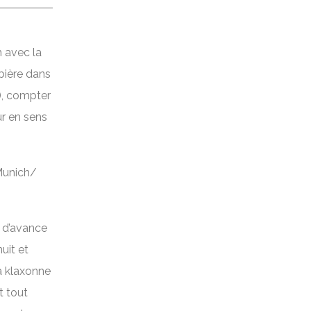
 avec la
 bière dans
), compter
ur en sens
Munich/
é d’avance
uit et
a klaxonne
t tout