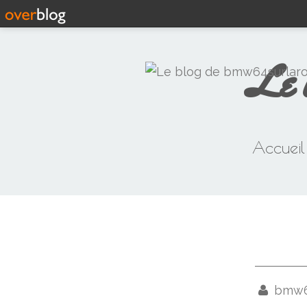
Le 
Accueil
bmw64