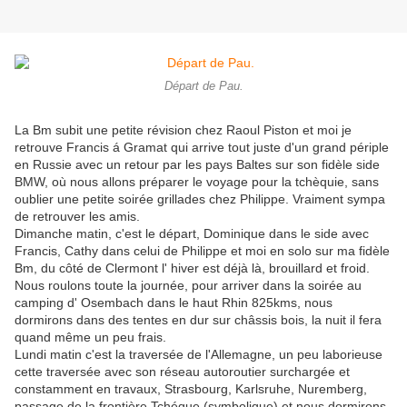
Départ de Pau.
La Bm subit une petite révision chez Raoul Piston et moi je
retrouve Francis á Gramat qui arrive tout juste d'un grand périple
en Russie avec un retour par les pays Baltes sur son fidèle side
BMW, où nous allons préparer le voyage pour la tchèquie, sans
oublier une petite soirée grillades chez Philippe. Vraiment sympa
de retrouver les amis.
Dimanche matin, c'est le départ, Dominique dans le side avec
Francis, Cathy dans celui de Philippe et moi en solo sur ma fidèle
Bm, du côté de Clermont l' hiver est déjà là, brouillard et froid.
Nous roulons toute la journée, pour arriver dans la soirée au
camping d' Osembach dans le haut Rhin 825kms, nous
dormirons dans des tentes en dur sur châssis bois, la nuit il fera
quand même un peu frais.
Lundi matin c'est la traversée de l'Allemagne, un peu laborieuse
cette traversée avec son réseau autoroutier surchargée et
constamment en travaux, Strasbourg, Karlsruhe, Nuremberg,
passage de la frontière Tchéque (symbolique) et nous dormirons